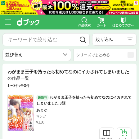
作品検索
カート
はじめての方へ
絞り込み
シリーズでまとめる
わがまま王子を拾ったら初めてなのにイカされてしまいました
の作品一覧
1〜3件/全
3
件
わがまま王子を拾ったら初めてなのにイカされて
最新刊
しまいました 3話
あまゆ
マンガ
110