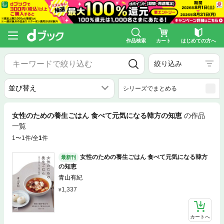
作品検索
カート
はじめての方へ
絞り込み
シリーズでまとめる
女性のための養生ごはん 食べて元気になる韓方の知恵
の作品
一覧
1〜1件/全
1
件
女性のための養生ごはん 食べて元気になる韓方
最新刊
の知恵
青山有紀
1,337
カートへ