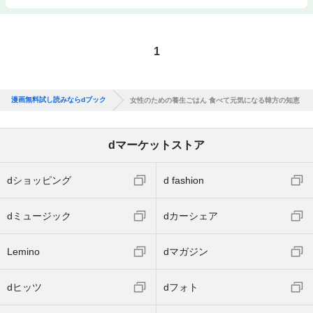
1
漫画無料試し読みならdブック
女性のための養生ごはん 食べて元気になる韓方の知恵
dマーケットストア
dショッピング
d fashion
dミュージック
dカーシェア
Lemino
dマガジン
dヒッツ
dフォト