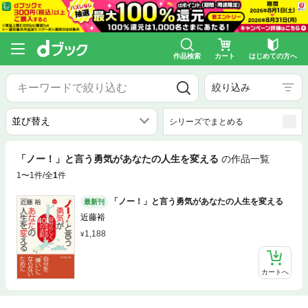
作品検索
カート
はじめての方へ
絞り込み
シリーズでまとめる
「ノー！」と言う勇気があなたの人生を変える
の作品一覧
1〜1件/全
1
件
「ノー！」と言う勇気があなたの人生を変える
最新刊
近藤裕
1,188
カートへ