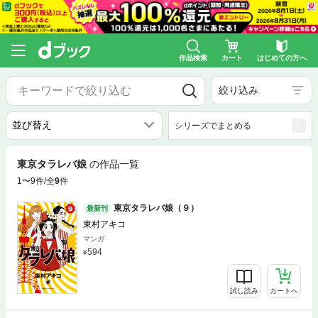
作品検索
カート
はじめての方へ
絞り込み
シリーズでまとめる
東京タラレバ娘
の作品一覧
1〜9件/全
9
件
東京タラレバ娘（９）
最新刊
東村アキコ
マンガ
594
試し読み
カートへ