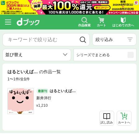
作品検索
カート
はじめての方へ
絞り込み
シリーズでまとめる
はるといえば…
の作品一覧
1〜1件/全
1
件
はるといえば…
最新刊
新井洋行
1,210
試し読み
カートへ