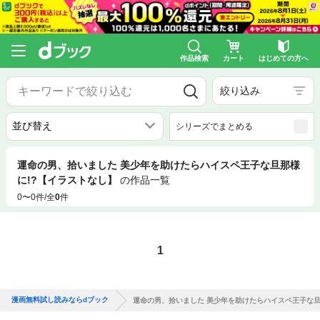
作品検索
カート
はじめての方へ
絞り込み
シリーズでまとめる
運命の男、拾いました 美少年を助けたらハイスペ王子な旦那様
に!?【イラストなし】
の作品一覧
0〜0件/全
0
件
1
漫画無料試し読みならdブック
運命の男、拾いました 美少年を助けたらハイスペ王子な旦