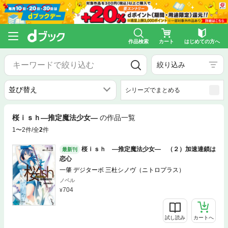
作品検索
カート
はじめての方へ
絞り込み
シリーズでまとめる
桜ｉｓｈ―推定魔法少女―
の作品一覧
1〜2件/全
2
件
桜ｉｓｈ ―推定魔法少女― （２）加速連鎖は
最新刊
恋心
一肇 デジターボ 三杜シノヴ（ニトロプラス）
ノベル
704
試し読み
カートへ