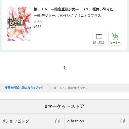
桜ｉｓｈ ―推定魔法少女― （１）桜舞い降りた
一肇 デジターボ 三杜シノヴ（ニトロプラス）
ノベル
638
試し読み
カートへ
1
漫画無料試し読みならdブック
桜ｉｓｈ―推定魔法少女―
dマーケットストア
dショッピング
d fashion