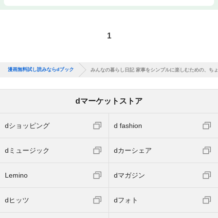
1
漫画無料試し読みならdブック
みんなの暮らし日記 家事をシンプルに楽しむための、ち
dマーケットストア
dショッピング
d fashion
dミュージック
dカーシェア
Lemino
dマガジン
dヒッツ
dフォト