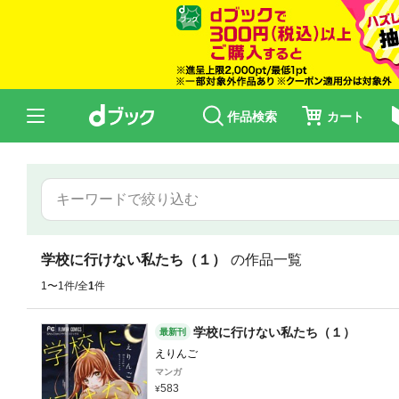
作品検索
カート
学校に行けない私たち（１）
の作品一覧
1〜1件/全
1
件
学校に行けない私たち（１）
最新刊
えりんご
マンガ
583