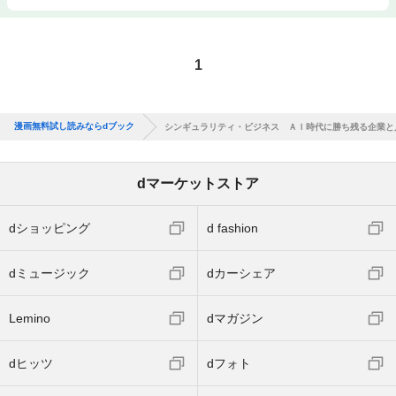
1
漫画無料試し読みならdブック
シンギュラリティ・ビジネス ＡＩ時代に勝ち残る企業と
dマーケットストア
dショッピング
d fashion
dミュージック
dカーシェア
Lemino
dマガジン
dヒッツ
dフォト