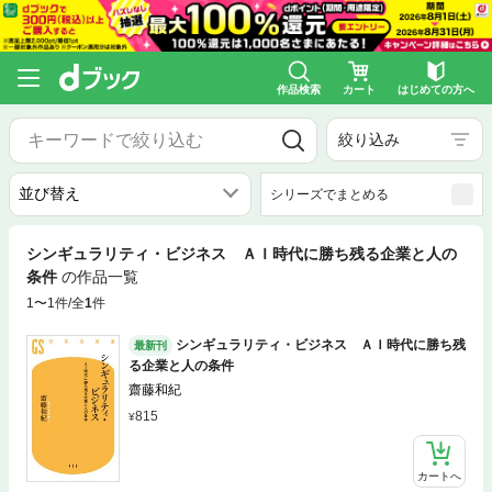
作品検索
カート
はじめての方へ
絞り込み
シリーズでまとめる
シンギュラリティ・ビジネス ＡＩ時代に勝ち残る企業と人の
条件
の作品一覧
1〜1件/全
1
件
シンギュラリティ・ビジネス ＡＩ時代に勝ち残
最新刊
る企業と人の条件
齋藤和紀
815
カートへ