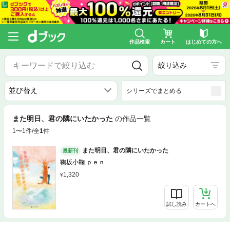
作品検索
カート
はじめての方へ
絞り込み
シリーズでまとめる
また明日、君の隣にいたかった
の作品一覧
1〜1件/全
1
件
また明日、君の隣にいたかった
最新刊
鞠坂小鞠 ｐｅｎ
1,320
試し読み
カートへ