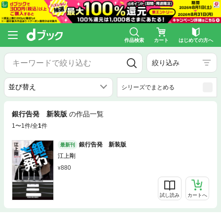
作品検索
カート
はじめての方へ
絞り込み
シリーズでまとめる
銀行告発 新装版
の作品一覧
1〜1件/全
1
件
銀行告発 新装版
最新刊
江上剛
880
試し読み
カートへ