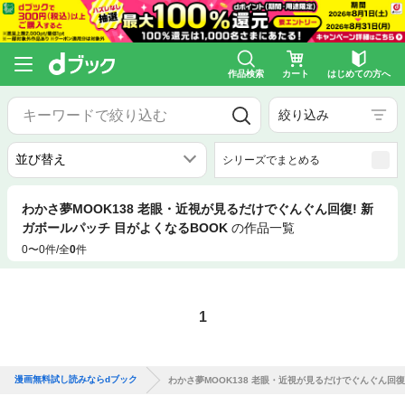
作品検索
カート
はじめての方へ
絞り込み
シリーズでまとめる
わかさ夢MOOK138 老眼・近視が見るだけでぐんぐん回復! 新
ガボールパッチ 目がよくなるBOOK
の作品一覧
0〜0件/全
0
件
1
漫画無料試し読みならdブック
わかさ夢MOOK138 老眼・近視が見るだけでぐんぐん回復