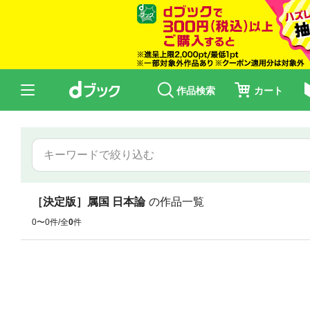
作品検索
カート
［決定版］属国 日本論
の作品一覧
0〜0件/全
0
件