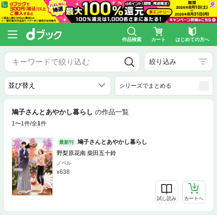
作品検索
カート
はじめての方へ
絞り込み
シリーズでまとめる
鳩子さんとあやかし暮らし
の作品一覧
1〜1件/全
1
件
鳩子さんとあやかし暮らし
最新刊
野梨原花南 柴田五十鈴
ノベル
638
試し読み
カートへ