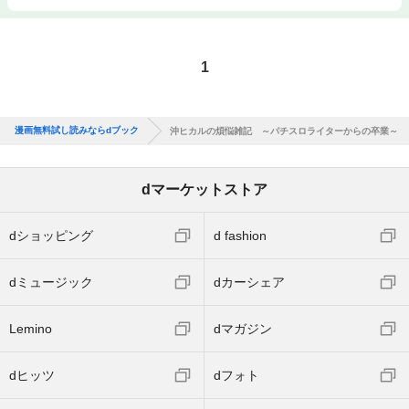
1
漫画無料試し読みならdブック
沖ヒカルの煩悩雑記 ～パチスロライターからの卒業～
dマーケットストア
dショッピング
d fashion
dミュージック
dカーシェア
Lemino
dマガジン
dヒッツ
dフォト