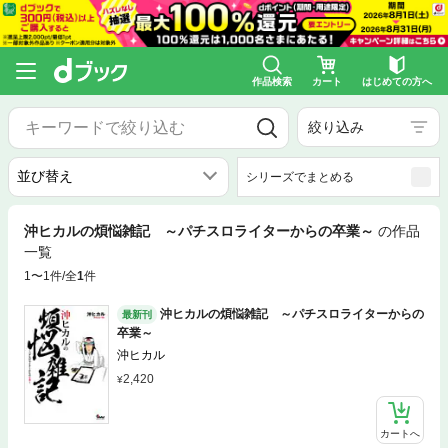
作品検索
カート
はじめての方へ
絞り込み
シリーズでまとめる
沖ヒカルの煩悩雑記 ～パチスロライターからの卒業～
の作品
一覧
1〜1件/全
1
件
沖ヒカルの煩悩雑記 ～パチスロライターからの
最新刊
卒業～
沖ヒカル
2,420
カートへ