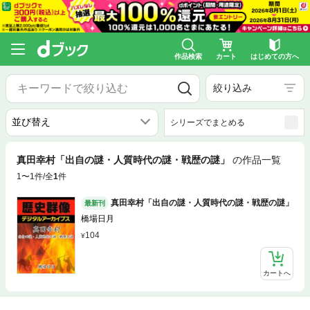
作品検索
カート
はじめての方へ
絞り込み
シリーズでまとめる
真田幸村「出自の謎・人質時代の謎・戦歴の謎」
の作品一覧
1〜1件/全
1
件
真田幸村「出自の謎・人質時代の謎・戦歴の謎」
最新刊
橋場日月
104
カートへ