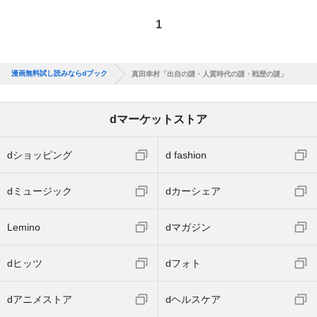
1
漫画無料試し読みならdブック
真田幸村「出自の謎・人質時代の謎・戦歴の謎」
dマーケットストア
dショッピング
d fashion
dミュージック
dカーシェア
Lemino
dマガジン
dヒッツ
dフォト
dアニメストア
dヘルスケア