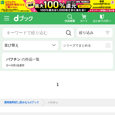
作品検索
カート
はじめての方へ
絞り込み
シリーズでまとめる
バフチン
の作品一覧
0〜0件/全
0
件
1
漫画無料試し読みならdブック
バフチン