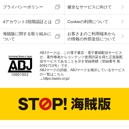
プライバシーポリシー
健全なサービスに向けて
dアカウント2段階認証とは
Cookieの利用について
海賊版に関する取り組みに
お客さまのご利用端末から
ついて
の情報の外部送信について
ABJマークは、この電子書店・電子書籍配信サービス
が、著作権者からコンテンツ使用許諾を得た正規版配
信サービスであることを示す登録商標（登録番号 第
6091713号）です。
ABJマークの詳細、ABJマークを掲示しているサービス
の一覧はこちら
→
https://aebs.or.jp/