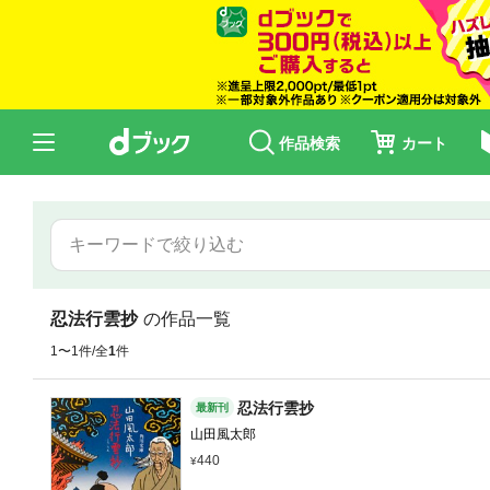
作品検索
カート
忍法行雲抄
の作品一覧
1〜1件/全
1
件
忍法行雲抄
最新刊
山田風太郎
440