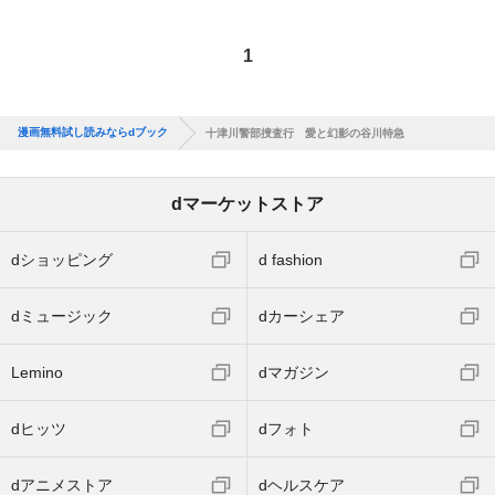
1
漫画無料試し読みならdブック
十津川警部捜査行 愛と幻影の谷川特急
dマーケットストア
dショッピング
d fashion
dミュージック
dカーシェア
Lemino
dマガジン
dヒッツ
dフォト
dアニメストア
dヘルスケア