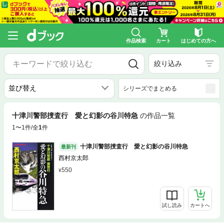
作品検索
カート
はじめての方へ
絞り込み
シリーズでまとめる
十津川警部捜査行 愛と幻影の谷川特急
の作品一覧
1〜1件/全
1
件
十津川警部捜査行 愛と幻影の谷川特急
最新刊
西村京太郎
550
試し読み
カートへ