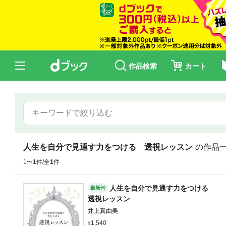
作品検索
カート
人生を自分で見通す力をつける 透視レッスン
の作品
1〜1件/全
1
件
人生を自分で見通す力をつける
最新刊
透視レッスン
井上真由美
1,540