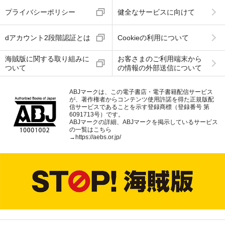
プライバシーポリシー
健全なサービスに向けて
dアカウント2段階認証とは
Cookieの利用について
海賊版に関する取り組みに
お客さまのご利用端末から
ついて
の情報の外部送信について
ABJマークは、この電子書店・電子書籍配信サービス
が、著作権者からコンテンツ使用許諾を得た正規版配
信サービスであることを示す登録商標（登録番号 第
6091713号）です。
ABJマークの詳細、ABJマークを掲示しているサービス
の一覧はこちら
→
https://aebs.or.jp/