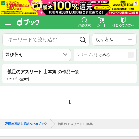
作品検索
カート
はじめての方へ
絞り込み
シリーズでまとめる
義足のアスリート 山本篤
の作品一覧
0〜0件/全
0
件
1
漫画無料試し読みならdブック
義足のアスリート 山本篤