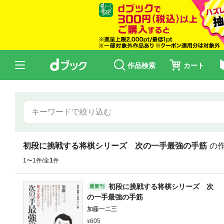
作品検索
カート
初段に挑戦する将棋シリーズ 次の一手最強の手筋
の
1〜1件/全
1
件
初段に挑戦する将棋シリーズ 次
最新刊
の一手最強の手筋
加藤一二三
605