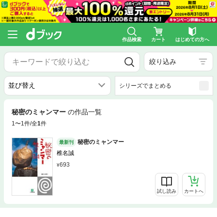
作品検索
カート
はじめての方へ
絞り込み
シリーズでまとめる
秘密のミャンマー
の作品一覧
1〜1件/全
1
件
秘密のミャンマー
最新刊
椎名誠
693
試し読み
カートへ