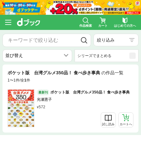
作品検索
カート
はじめての方へ
絞り込み
シリーズでまとめる
ポケット版 台湾グルメ350品！ 食べ歩き事典
の作品一覧
1〜1件/全
1
件
ポケット版 台湾グルメ350品！ 食べ歩き事典
最新刊
光瀬憲子
572
試し読み
カートへ