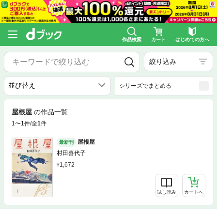
作品検索
カート
はじめての方へ
絞り込み
シリーズでまとめる
屋根屋
の作品一覧
1〜1件/全
1
件
屋根屋
最新刊
村田喜代子
1,672
試し読み
カートへ