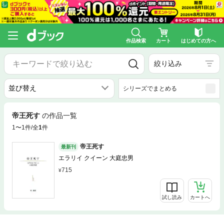
作品検索
カート
はじめての方へ
絞り込み
シリーズでまとめる
帝王死す
の作品一覧
1〜1件/全
1
件
帝王死す
最新刊
エラリイ クイーン 大庭忠男
715
試し読み
カートへ