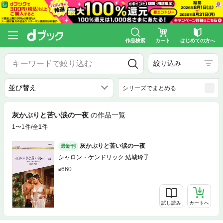
作品検索
カート
はじめての方へ
絞り込み
シリーズでまとめる
灰かぶりと苦い涙の一夜
の作品一覧
1〜1件/全
1
件
灰かぶりと苦い涙の一夜
最新刊
シャロン・ケンドリック 結城玲子
660
試し読み
カートへ