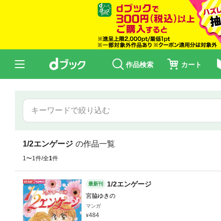
作品検索
カート
1/2エンゲージ
の作品一覧
1〜1件/全
1
件
1/2エンゲージ
最新刊
宮脇ゆきの
マンガ
484