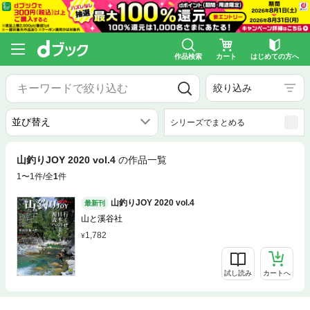
作品検索
カート
はじめての方へ
絞り込み
シリーズでまとめる
山釣りJOY 2020 vol.4
の作品一覧
1〜1件/全
1
件
山釣りJOY 2020 vol.4
最新刊
山と溪谷社
1,782
試し読み
カートへ