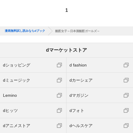
1
漫画無料試し読みならdブック
酩酊女子～日本酒酩酊ガールズ～
dマーケットストア
dショッピング
d fashion
dミュージック
dカーシェア
Lemino
dマガジン
dヒッツ
dフォト
dアニメストア
dヘルスケア