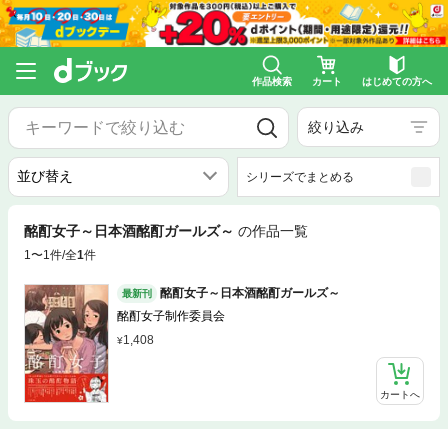
作品検索
カート
はじめての方へ
絞り込み
シリーズでまとめる
酩酊女子～日本酒酩酊ガールズ～
の作品一覧
1〜1件/全
1
件
酩酊女子～日本酒酩酊ガールズ～
最新刊
酩酊女子制作委員会
1,408
カートへ