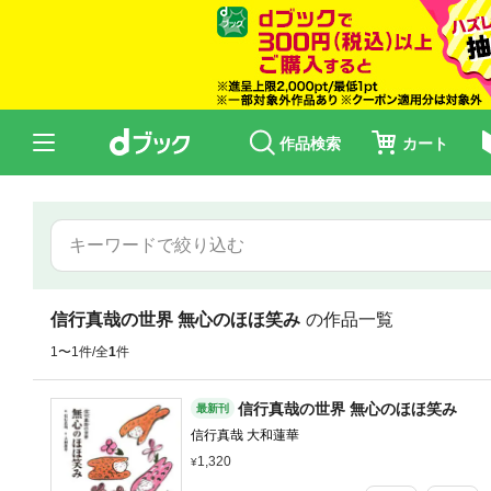
作品検索
カート
信行真哉の世界 無心のほほ笑み
の作品一覧
1〜1件/全
1
件
信行真哉の世界 無心のほほ笑み
最新刊
信行真哉 大和蓮華
1,320