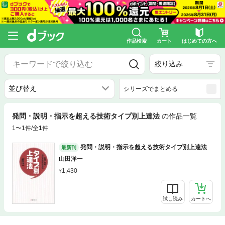
作品検索
カート
はじめての方へ
絞り込み
シリーズでまとめる
発問・説明・指示を超える技術タイプ別上達法
の作品一覧
1〜1件/全
1
件
発問・説明・指示を超える技術タイプ別上達法
最新刊
山田洋一
1,430
試し読み
カートへ