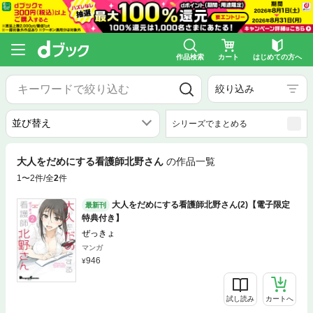
作品検索
カート
はじめての方へ
絞り込み
シリーズでまとめる
大人をだめにする看護師北野さん
の作品一覧
1〜2件/全
2
件
大人をだめにする看護師北野さん(2)【電子限定
最新刊
特典付き】
ぜっきょ
マンガ
946
試し読み
カートへ