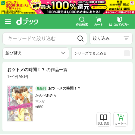
作品検索
カート
はじめての方へ
絞り込み
シリーズでまとめる
おツトメの時間！？
の作品一覧
1〜1件/全
1
件
おツトメの時間！？
最新刊
かんべあきら
マンガ
680
試し読み
カートへ