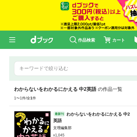
作品検索
カート
わからないをわかるにかえる 中2英語
の作品一覧
1〜1件/全
1
件
わからないをわかるにかえる 中2
最新刊
英語
文理編集部
1,045