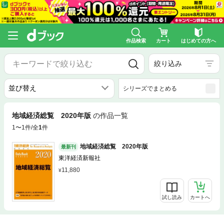
作品検索
カート
はじめての方へ
絞り込み
シリーズでまとめる
地域経済総覧 2020年版
の作品一覧
1〜1件/全
1
件
地域経済総覧 2020年版
最新刊
東洋経済新報社
11,880
試し読み
カートへ