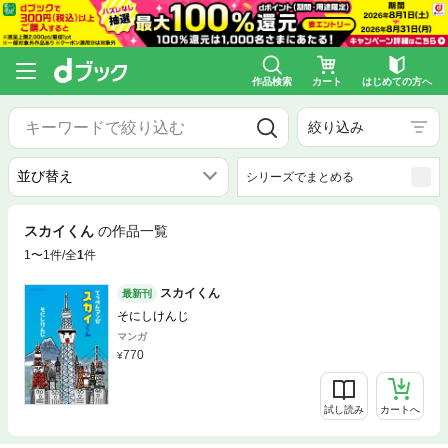
作品検索
カート
はじめての方へ
絞り込み
シリーズでまとめる
スカイくん
の作品一覧
1〜1件/全
1
件
スカイくん
最新刊
そにしけんじ
マンガ
770
試し読み
カートへ