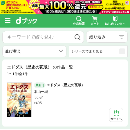
作品検索
カート
はじめての方へ
絞り込み
シリーズでまとめる
エドダス（歴史の瓦版）
の作品一覧
1〜1件/全
1
件
エドダス（歴史の瓦版）
最新刊
本山一城
マンガ
495
カートへ