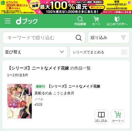
作品検索
カート
はじめての方へ
絞り込み
シリーズでまとめる
【シリーズ】ニートなメイド花嫁
の作品一覧
1〜1件/全
1
件
【シリーズ】ニートなメイド花嫁
最新刊
真船るのあ こうじま奈月
ノベル
528
試し読み
カートへ