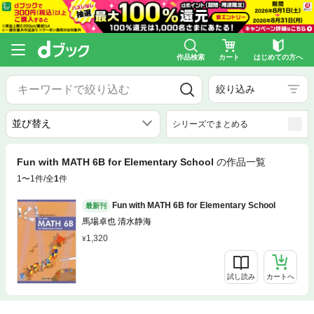
作品検索
カート
はじめての方へ
絞り込み
シリーズでまとめる
Fun with MATH 6B for Elementary School
の作品一覧
1〜1件/全
1
件
Fun with MATH 6B for Elementary School
最新刊
馬場卓也 清水静海
1,320
試し読み
カートへ