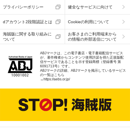
プライバシーポリシー
健全なサービスに向けて
dアカウント2段階認証とは
Cookieの利用について
海賊版に関する取り組みに
お客さまのご利用端末から
ついて
の情報の外部送信について
ABJマークは、この電子書店・電子書籍配信サービス
が、著作権者からコンテンツ使用許諾を得た正規版配
信サービスであることを示す登録商標（登録番号 第
6091713号）です。
ABJマークの詳細、ABJマークを掲示しているサービス
の一覧はこちら
→
https://aebs.or.jp/