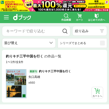
作品検索
カート
はじめての方へ
絞り込み
シリーズでまとめる
釣りキチ三平中国を行く
の作品一覧
1〜1件/全
1
件
釣りキチ三平中国を行く
最新刊
矢口高雄
660
カートへ