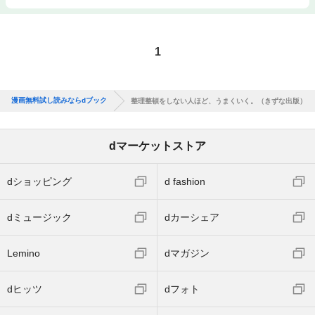
1
漫画無料試し読みならdブック
整理整頓をしない人ほど、うまくいく。（きずな出版）
dマーケットストア
dショッピング
d fashion
dミュージック
dカーシェア
Lemino
dマガジン
dヒッツ
dフォト