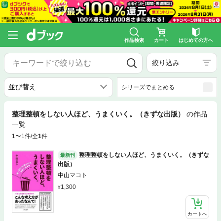
作品検索
カート
はじめての方へ
絞り込み
シリーズでまとめる
整理整頓をしない人ほど、うまくいく。（きずな出版）
の作品
一覧
1〜1件/全
1
件
整理整頓をしない人ほど、うまくいく。（きずな
最新刊
出版）
中山マコト
1,300
カートへ