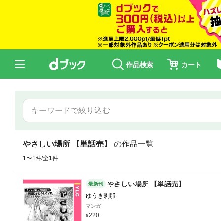
作品検索
カート
やさしい場所 【単話売】
の作品一覧
1〜1件/全
1
件
やさしい場所 【単話売】
最新刊
ゆうき刹那
マンガ
220