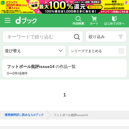
作品検索
カート
はじめての方へ
絞り込み
シリーズでまとめる
フットボール批評issue14
の作品一覧
0〜0件/全
0
件
1
漫画無料試し読みならdブック
フットボール批評issue14