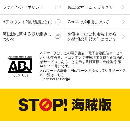
プライバシーポリシー
健全なサービスに向けて
dアカウント2段階認証とは
Cookieの利用について
海賊版に関する取り組みに
お客さまのご利用端末から
ついて
の情報の外部送信について
ABJマークは、この電子書店・電子書籍配信サービス
が、著作権者からコンテンツ使用許諾を得た正規版配
信サービスであることを示す登録商標（登録番号 第
6091713号）です。
ABJマークの詳細、ABJマークを掲示しているサービス
の一覧はこちら
→
https://aebs.or.jp/