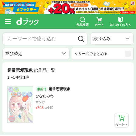
作品検索
カート
はじめての方へ
絞り込み
シリーズでまとめる
超常恋愛現象
の作品一覧
1〜1件/全
1
件
超常恋愛現象
最新刊
ひなたみわ
マンガ
308
440
カートへ