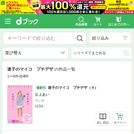
作品検索
カート
はじめての方へ
絞り込み
シリーズでまとめる
迷子のマイコ プチデザ
の作品一覧
1〜4件/全
4
件
迷子のマイコ プチデザ（４）
最新刊
丘上あい
マンガ
154
試し読み
カートへ