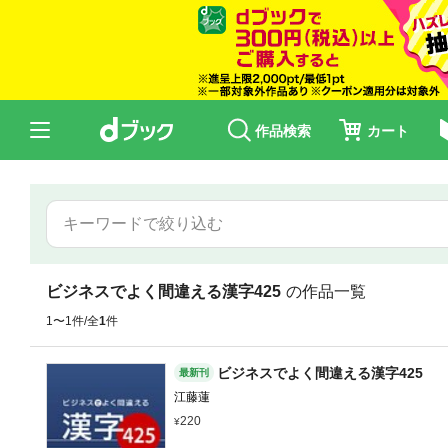
作品検索
カート
ビジネスでよく間違える漢字425
の作品一覧
1〜1件/全
1
件
ビジネスでよく間違える漢字425
最新刊
江藤蓮
220