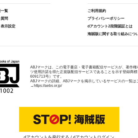
種一覧
ご利用規約
る質問
プライバシーポリシー
ト表示設定
dアカウント2段階認証とは
海賊版に関する取り組みにつ
ABJマークは、この電子書店・電子書籍配信サービスが、著作権
ツ使用許諾を得た正規版配信サービスであることを示す登録商標
6091713号）です。
ABJマークの詳細、ABJマークを掲示しているサービスの一覧は
→
https://aebs.or.jp/
dアカウントを発行する
dアカウントログイン