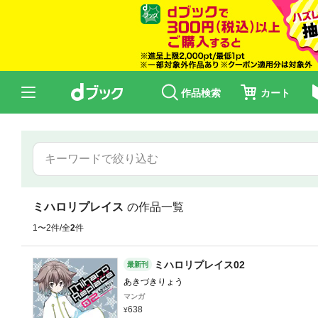
作品検索
カート
ミハロリプレイス
の作品一覧
1〜2件/全
2
件
ミハロリプレイス02
最新刊
あきづきりょう
マンガ
638